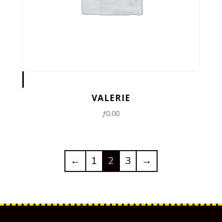
VALERIE
ƒ
0,00
←
1
2
3
→