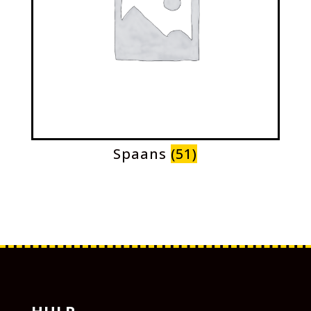
Spaans
(51)
HULP