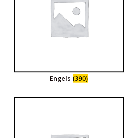
Engels
(390)