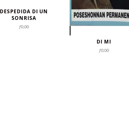
DESPEDIDA DI UN
SONRISA
ƒ
0,00
DI MI
ƒ
0,00