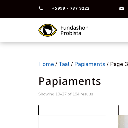
+5999 - 737 9222


Home
/
Taal
/
Papiaments
/ Page 
Papiaments
Showing 19–27 of 194 results