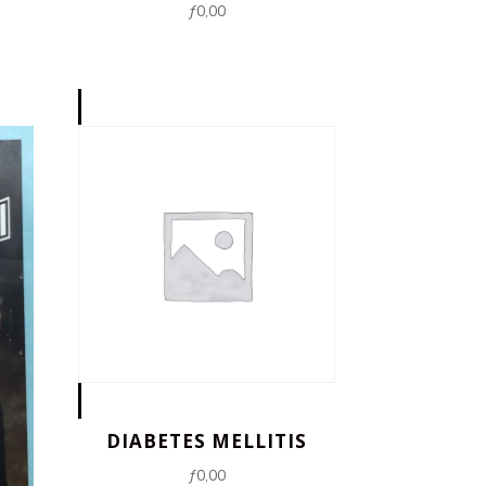
ƒ
0,00
DIABETES MELLITIS
ƒ
0,00