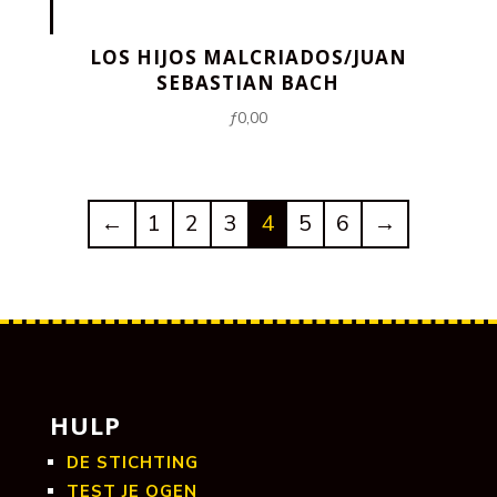
LOS HIJOS MALCRIADOS/JUAN
SEBASTIAN BACH
ƒ
0,00
←
1
2
3
4
5
6
→
HULP
DE STICHTING
TEST JE OGEN