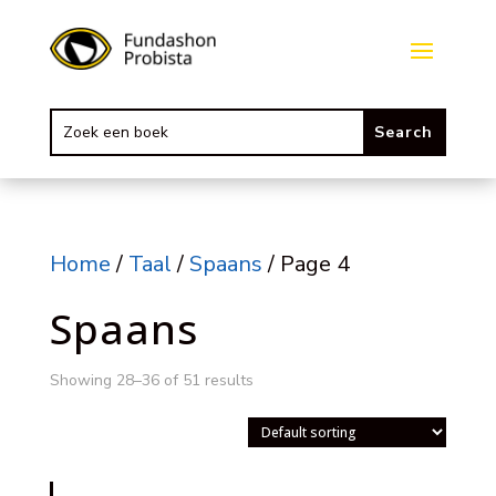
Home
/
Taal
/
Spaans
/ Page 4
Spaans
Showing 28–36 of 51 results