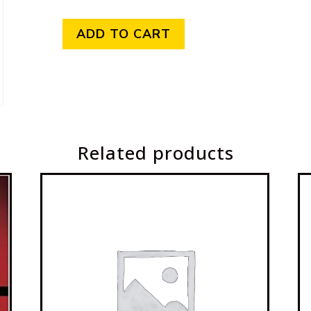
ADD TO CART
Cuentos
De
Mil
Noches
Related products
I
Una
Noches
quantity