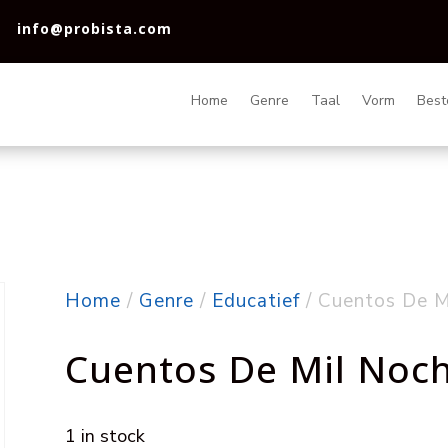
info@probista.com
Home
Genre
Taal
Vorm
Best
Home
/
Genre
/
Educatief
/ Cuentos De M
Cuentos De Mil Noc
1 in stock