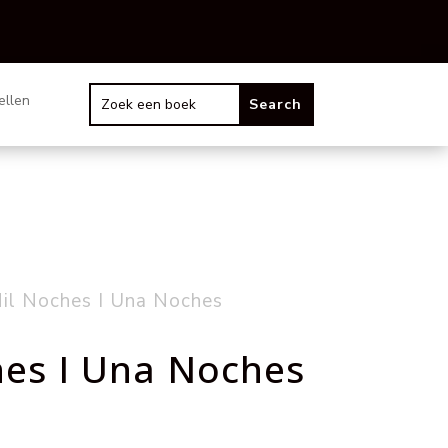
ellen
il Noches I Una Noches
hes I Una Noches