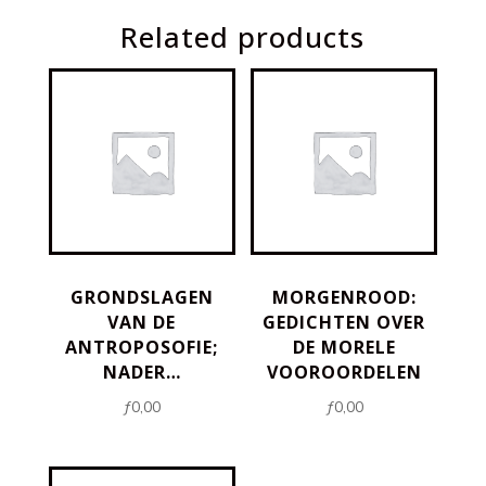
Related products
Van
Het
Kar
quantity
GRONDSLAGEN
MORGENROOD:
VAN DE
GEDICHTEN OVER
ANTROPOSOFIE;
DE MORELE
NADER…
VOOROORDELEN
ƒ
0,00
ƒ
0,00