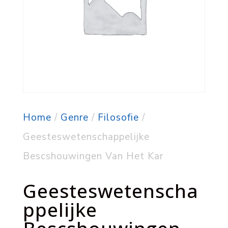
Home
/
Genre
/
Filosofie
/
Geesteswetenschappelijke
Bescshouwingen Van Het Kar
Geesteswetenscha
ppelijke