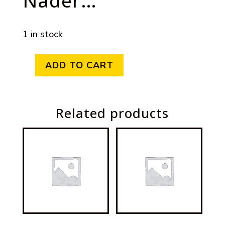
Nader…
1 in stock
ADD TO CART
Grondslagen
Van
Related products
De
antroposofie;
Nader...
quantity